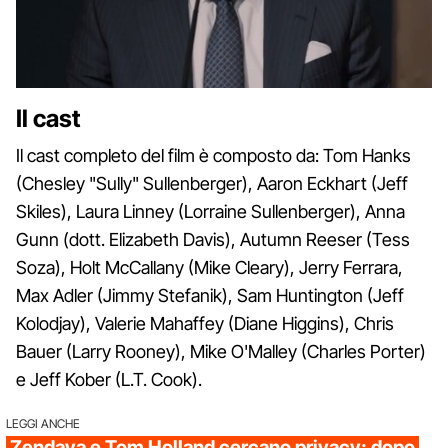
Il cast
Il cast completo del film è composto da: Tom Hanks
(Chesley "Sully" Sullenberger), Aaron Eckhart (Jeff
Skiles), Laura Linney (Lorraine Sullenberger), Anna
Gunn (dott. Elizabeth Davis), Autumn Reeser (Tess
Soza), Holt McCallany (Mike Cleary), Jerry Ferrara,
Max Adler (Jimmy Stefanik), Sam Huntington (Jeff
Kolodjay), Valerie Mahaffey (Diane Higgins), Chris
Bauer (Larry Rooney), Mike O'Malley (Charles Porter)
e Jeff Kober (L.T. Cook).
LEGGI ANCHE
Zendaya e Tom Holland cercano privacy: dopo