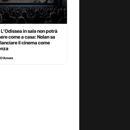
L’Odissea in sala non potrà
sere come a casa: Nolan sa
lanciare il cinema come
enza
 D'Amore