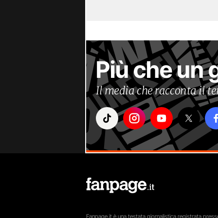
Più che un 
Il media che racconta il 
Fanpage.it è una testata giornalistica registrata presso