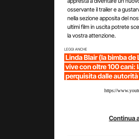
appresta a diventare un nuovo c
osservante il trailer e a gustarvi
nella sezione apposita del nost
ultimi film in uscita potrete sc
la vostra attenzione.
LEGGI ANCHE
Linda Blair (la bimba de 
vive con oltre 100 cani: 
perquisita dalle autorità
https://www.yo
Continua a