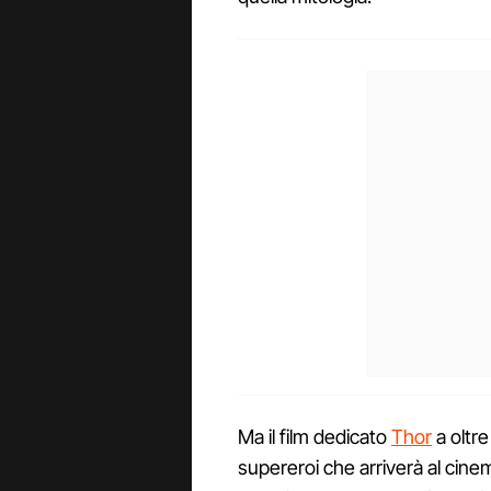
Ma il film dedicato
Thor
a oltre
supereroi che arriverà al cine