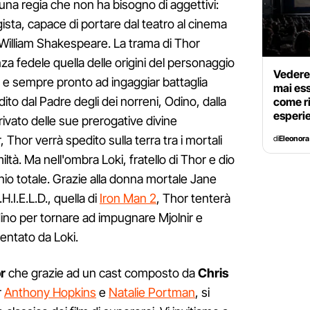
una regia che non ha bisogno di aggettivi:
sta, capace di portare dal teatro al cinema
 William Shakespeare. La trama di Thor
za fedele quella delle origini del personaggio
Vedere 
 e sempre pronto ad ingaggiar battaglia
mai es
ito dal Padre degli dei norreni, Odino, dalla
come ri
esperi
rivato delle sue prerogative divine
, Thor verrà spedito sulla terra tra i mortali
di
Eleonora
ltà. Ma nell'ombra Loki, fratello di Thor e dio
inio totale. Grazie alla donna mortale Jane
.I.E.L.D., quella di
Iron Man 2
, Thor tenterà
Odino per tornare ad impugnare Mjolnir e
sentato da Loki.
r
che grazie ad un cast composto da
Chris
r
Anthony Hopkins
e
Natalie Portman
, si