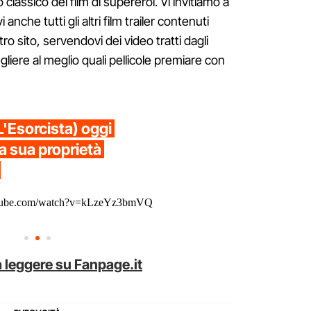
lassico dei film di supereroi. Vi invitiamo a
 anche tutti gli altri film trailer contenuti
ro sito, servendovi dei video tratti dagli
egliere al meglio quali pellicole premiare con
L'Esorcista) oggi
la sua proprietà
utube.com/watch?v=kLzeYz3bmVQ
 leggere su Fanpage.it