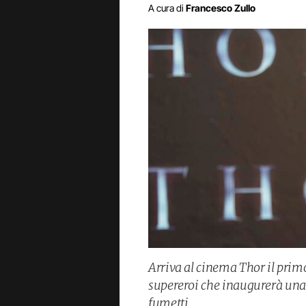
A cura di
Francesco Zullo
Arriva al cinema Thor il primo
supereroi che inaugurerà una g
fumetti.