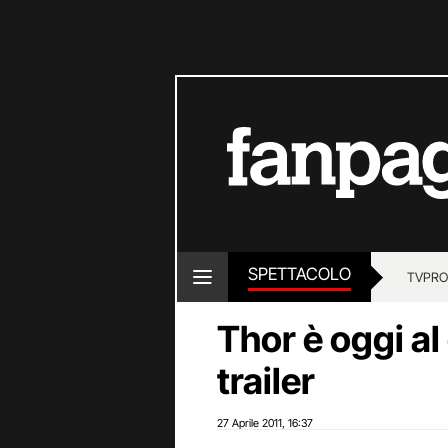
SPETTACOLO
TV
PRO
Thor è oggi al
trailer
27 Aprile 2011
16:37
,