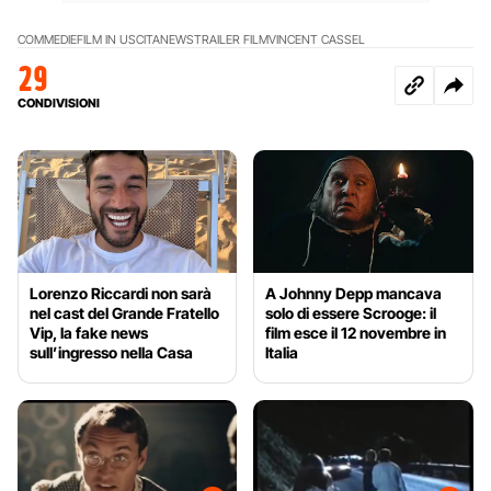
COMMEDIE
FILM IN USCITA
NEWS
TRAILER FILM
VINCENT CASSEL
29
CONDIVISIONI
Lorenzo Riccardi non sarà
A Johnny Depp mancava
nel cast del Grande Fratello
solo di essere Scrooge: il
Vip, la fake news
film esce il 12 novembre in
sull’ingresso nella Casa
Italia