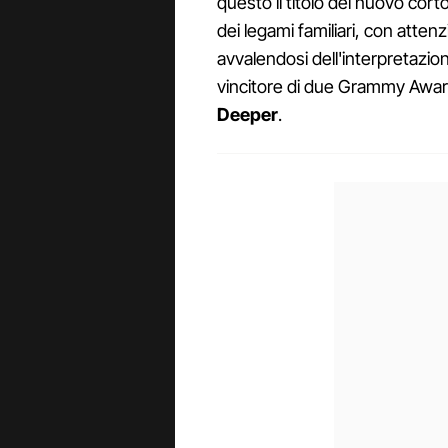
questo il titolo del nuovo cor
dei legami familiari, con atten
avvalendosi dell'interpretazio
vincitore di due Grammy Awar
Deeper
.