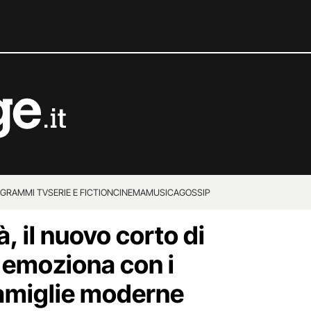
GRAMMI TV
SERIE E FICTION
CINEMA
MUSICA
GOSSIP
 il nuovo corto di
 emoziona con i
famiglie moderne