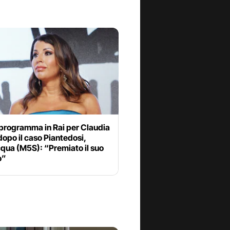
programma in Rai per Claudia
opo il caso Piantedosi,
qua (M5S): “Premiato il suo
o”