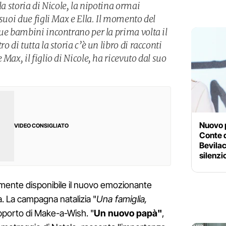
la storia di Nicole, la nipotina ormai
 suoi due figli Max e Ella. Il momento del
due bambini incontrano per la prima volta il
o di tutta la storia c’è un libro di racconti
Max, il figlio di Nicole, ha ricevuto dal suo
Nuovo 
VIDEO CONSIGLIATO
Conte d
Bevilac
silenzi
almente disponibile il nuovo emozionante
 La campagna natalizia "
Una famiglia,
upporto di Make-a-Wish. "
Un nuovo papà"
,