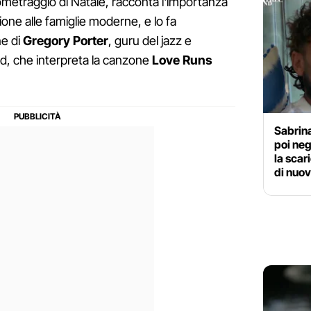
tometraggio di Natale, racconta l'importanza
zione alle famiglie moderne, e lo fa
ne di
Gregory
Porter
, guru del jazz e
d, che interpreta la canzone
Love
Runs
Sabrina
poi neg
la scar
di nuo