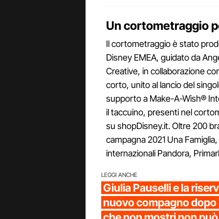
Un cortometraggio p
Il cortometraggio è stato prod
Disney EMEA, guidato da Angel
Creative, in collaborazione co
corto, unito al lancio del sing
supporto a Make-A-Wish® Intern
il taccuino, presenti nel corto
su shopDisney.it. Oltre 200 br
campagna 2021 Una Famiglia, Inf
internazionali Pandora, Prima
LEGGI ANCHE
Giulia Pauselli e la rise
nuovo compagno dopo 
che non mostri non può 