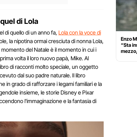
quel di Lola
el di quello di un anno fa,
Lola con la voce di
Enzo M
icole, la nipotina ormai cresciuta di nonna Lola,
“Sta in
 Il momento del Natale è il momento in cui i
mezzo,
rima volta il loro nuovo papà, Mike. Al
 libro di racconti molto speciale, un oggetto
ricevuto dal suo padre naturale. Il libro
e in grado di rafforzare i legami familiari e la
endole insieme, le storie Disney e Pixar
ccendono l'immaginazione e la fantasia di