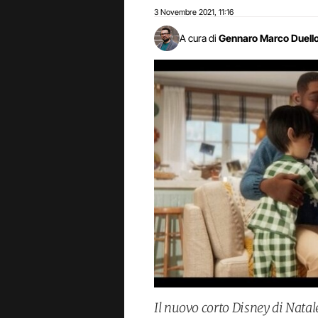
3 Novembre 2021
11:16
,
A cura di
Gennaro Marco Duell
Il nuovo corto Disney di Natale