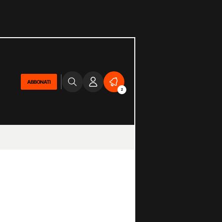
ABBONATI
2