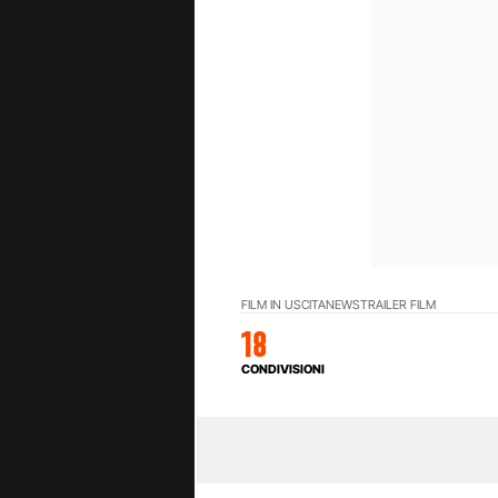
FILM IN USCITA
NEWS
TRAILER FILM
18
CONDIVISIONI