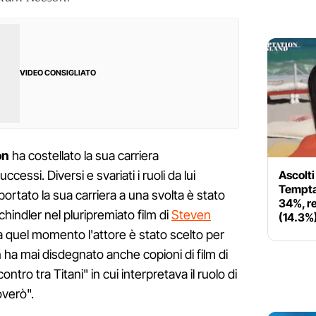
VIDEO CONSIGLIATO
on
ha costellato la sua carriera
Ascolti 
essi. Diversi e svariati i ruoli da lui
Temptat
portato la sua carriera a una svolta è stato
34%, r
hindler nel pluripremiato film di
Steven
(14.3%
Da quel momento l'attore è stato scelto per
 ha mai disdegnato anche copioni di film di
tro tra Titani" in cui interpretava il ruolo di
overò".