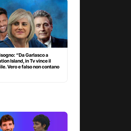
isogno: “Da Garlasco a
ion Island, in Tv vince il
ile. Vero e falso non contano