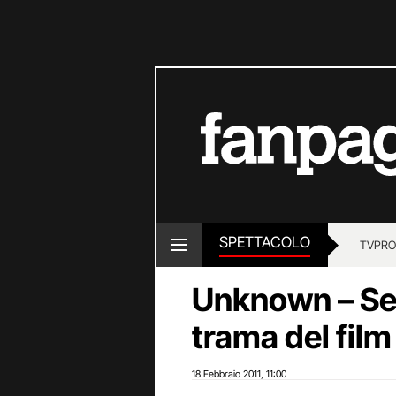
SPETTACOLO
TV
PRO
Unknown – Senz
trama del fil
18 Febbraio 2011
11:00
,