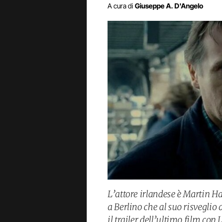
A cura di
Giuseppe A. D'Angelo
L’attore irlandese è Martin H
a Berlino che al suo risveglio 
il trailer dell’ultimo film co