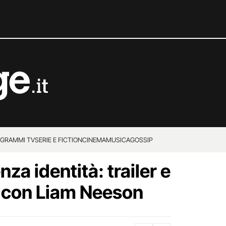
GRAMMI TV
SERIE E FICTION
CINEMA
MUSICA
GOSSIP
a identità: trailer e
m con Liam Neeson