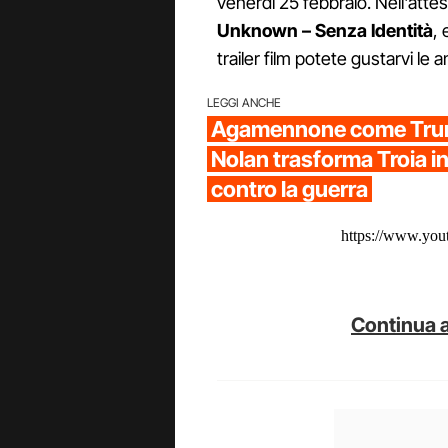
venerdì 25 febbraio. Nell'atte
Unknown – Senza Identità
, 
trailer film potete gustarvi le a
LEGGI ANCHE
Agamennone come Trump
Nolan trasforma Troia i
contro la guerra
https://www.yo
Continua a