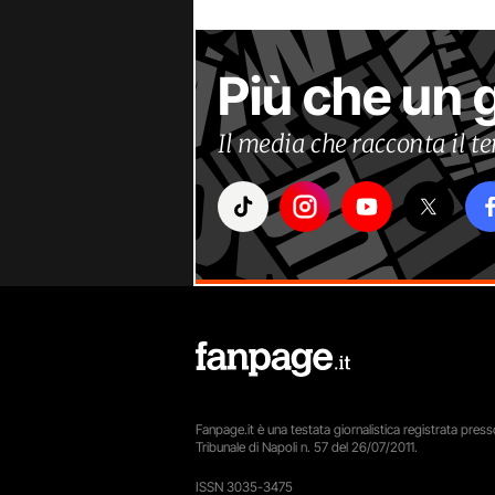
Più che un 
Il media che racconta il 
Fanpage.it è una testata giornalistica registrata presso
Tribunale di Napoli n. 57 del 26/07/2011.
ISSN 3035-3475