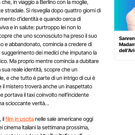
 che, in viaggio a Berlino con la moglie,
e stradale. Si risveglia dopo quattro giorni di
mento d'identità e quando cerca di
 viva e in salute: purtroppo lei non lo
copre che uno sconosciuto ha preso il suo
Sanrem
uso e abbandonato, comincia a credere di
Madame:
dell’Ar
o suggerimento dei medici che imputano la
ico. Ma proprio mentre comincia a dubitare
la sua reale identità, scopre che un
ole, e che tutto è parte di un intrigo di cui è
re il mistero troverà anche un inaspettato
e portava il taxi coinvolto nell'incidente
una scioccante verità…
 il
film in uscita
nelle sale americane oggi
ei cinema italiani la settimana prossima,