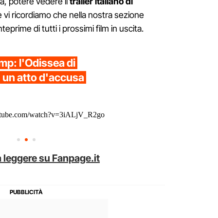
sa, potere vedere il
trailer italiano di
e vi ricordiamo che nella nostra sezione
nteprime di tutti i prossimi film in uscita.
: l'Odissea di
n un atto d'accusa
utube.com/watch?v=3iALjV_R2go
 leggere su Fanpage.it