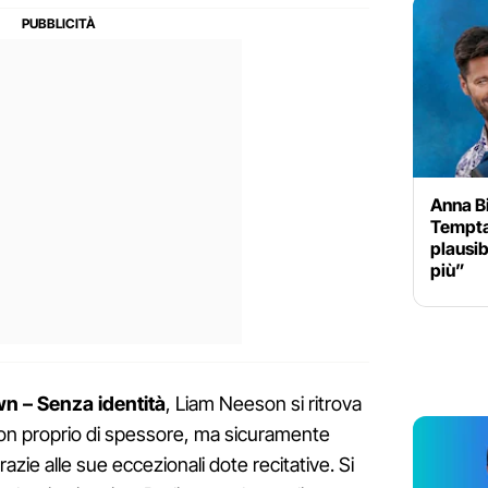
Anna B
Temptat
plausib
più”
 – Senza identità
, Liam Neeson si ritrova
non proprio di spessore, ma sicuramente
zie alle sue eccezionali dote recitative. Si