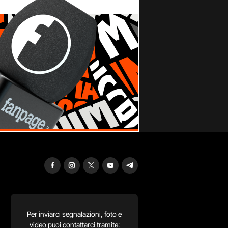
Per inviarci segnalazioni, foto e
video puoi contattarci tramite: