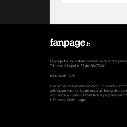
Fanpage.it è una testata giornalistica registrata presso
Tribunale di Napoli n. 57 del 26/07/2011.
ISSN 3035-3475
Ove non espressamente indicato, tutti i diritti di sfru
utilizzazione economica del materiale fotografico pre
sito Fanpage.it sono da intendersi di proprietà dei forn
LaPresse e Getty Images.