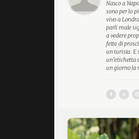
Nasco a Napo
sono per lo p
vivo a Londra
parli male si
a vedere propr
fette di prosc
un turista. E
un'etichetta 
un giorno la