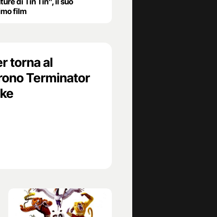
ure di Tin Tin”, il suo
imo film
 torna al
frono Terminator
ake