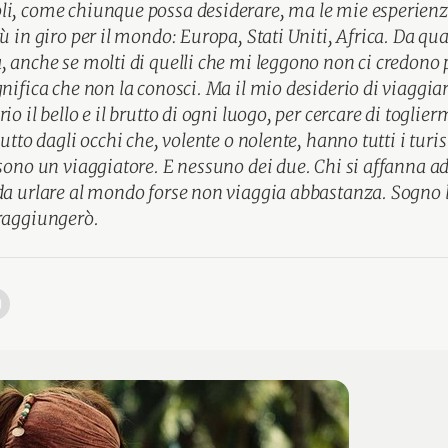
li, come chiunque possa desiderare, ma le mie esperienz
iù in giro per il mondo: Europa, Stati Uniti, Africa. Da q
, anche se molti di quelli che mi leggono non ci credono 
gnifica che non la conosci. Ma il mio desiderio di viaggia
io il bello e il brutto di ogni luogo, per cercare di toglier
iutto dagli occhi che, volente o nolente, hanno tutti i turis
 sono un viaggiatore. E nessuno dei due. Chi si affanna ad
da urlare al mondo forse non viaggia abbastanza. Sogno l
 raggiungerò.