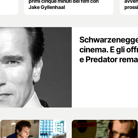
primi cinque minuti del film con
avvent
Jake Gyllenhaal
pross
Schwarzenegger
cinema. E gli of
e Predator rem