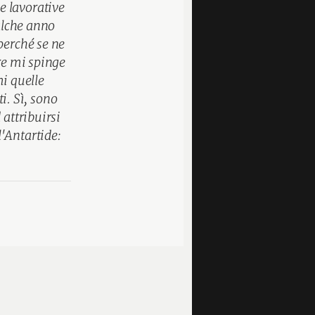
e lavorative
ualche anno
perché se ne
re mi spinge
mi quelle
ti. Sì, sono
 attribuirsi
'Antartide: