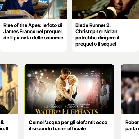
Rise of the Apes: le foto di
Blade Runner 2,
James Franco nel prequel
Christopher Nolan
de Il pianeta delle scimmie
potrebbe dirigere il
prequel o il sequel
li:
Come l’acqua per gli elefanti: ecco
Robert
o. Il
il secondo trailer ufficiale
parla 