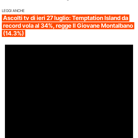
LEGGI ANCHE
Ascolti tv di ieri 27 luglio: Temptation Island da
record vola al 34%, regge Il Giovane Montalbano
(14.3%)