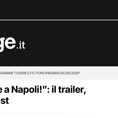
GRAMMI TV
SERIE E FICTION
CINEMA
MUSICA
GOSSIP
a Napoli!”: il trailer,
ast