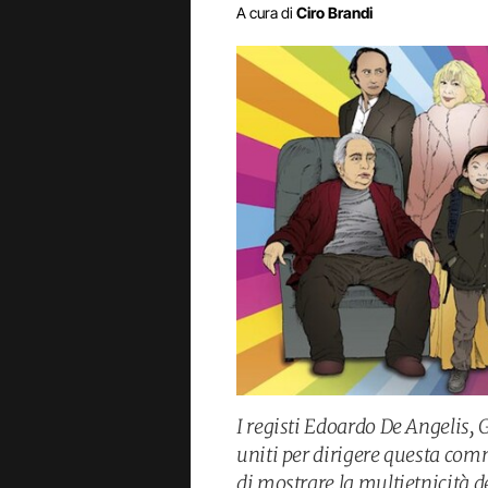
A cura di
Ciro Brandi
I registi Edoardo De Angelis,
uniti per dirigere questa co
di mostrare la multietnicità de