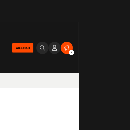
ABBONATI
2