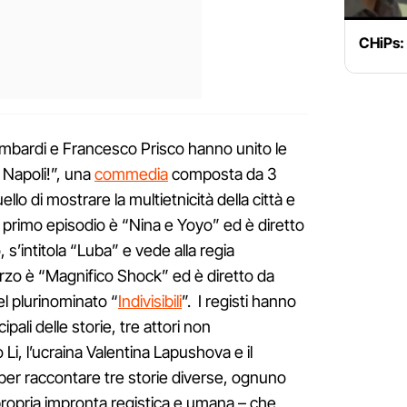
CHiPs: i
mbardi e Francesco Prisco hanno unito le
a Napoli!”, una
commedia
composta da 3
o di mostrare la multietnicità della città e
 Il primo episodio è “Nina e Yoyo” ed è diretto
s’intitola “Luba” e vede alla regia
erzo è “Magnifico Shock” ed è diretto da
l plurinominato “
Indivisibili
”. I registi hanno
pali delle storie, tre attori non
 Li, l’ucraina Valentina Lapushova e il
er raccontare tre storie diverse, ognuno
 propria impronta registica e umana – che