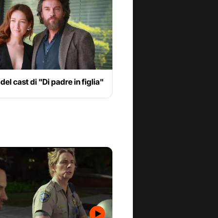
 del cast di "Di padre in figlia"