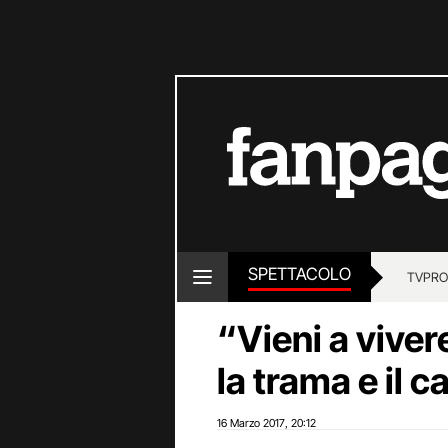
SPETTACOLO
TV
PRO
“Vieni a vivere 
la trama e il c
16 Marzo 2017
20:12
,