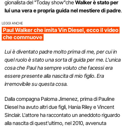
gionalista del "Today show"che
Walker è stato per
lui una vera e propria guida nel mestiere di padre
.
LEGGI ANCHE
Paul Walker che imita Vin Diesel, ecco il video
che commuove
Lui è diventato
padre
molto
prima di me
, per cui in
quel ruolo è stato una sorta di guida per me.
L'unica
cosa che
Paul
ha sempre voluto
che facessi
era
essere presente
alla nascita
di mio figlio
.
Era
irremovibile
su questa cosa
.
Dalla compagna Paloma Jimenez, prima di Pauline
Diesel ha avuto altri due figli, Hania Riley e Vincent
Sinclair. L'attore ha raccontato un aneddoto riguardo
alla nascita di quest'ultimo, nel 2010, avvenuta