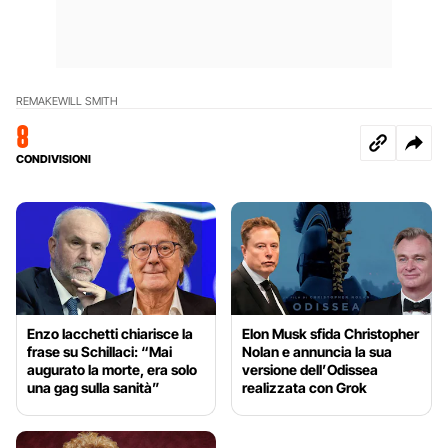
REMAKE
WILL SMITH
8
CONDIVISIONI
Enzo Iacchetti chiarisce la
Elon Musk sfida Christopher
frase su Schillaci: “Mai
Nolan e annuncia la sua
augurato la morte, era solo
versione dell’Odissea
una gag sulla sanità”
realizzata con Grok