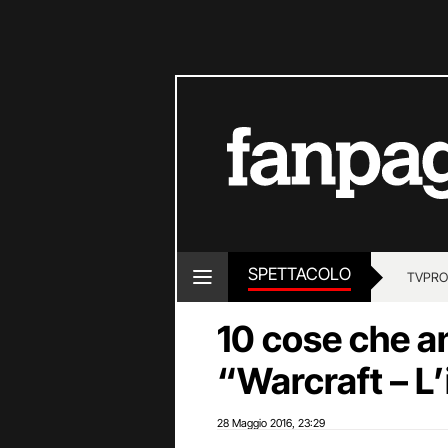
SPETTACOLO
TV
PRO
10 cose che a
“Warcraft – L’
28 Maggio 2016
23:29
,