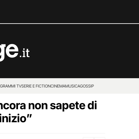
GRAMMI TV
SERIE E FICTION
CINEMA
MUSICA
GOSSIP
ncora non sapete di
inizio”