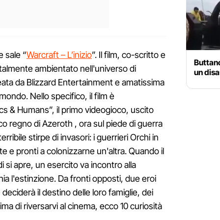
e sale “
Warcraft – L’inizio
”. Il film, co-scritto e
Buttano
talmente ambientato nell'universo di
un disa
reata da Blizzard Entertainment e amatissima
 mondo. Nello specifico, il film è
cs & Humans”, il primo videogioco, uscito
ico regno di Azeroth , ora sul piede di guerra
ribile stirpe di invasori: i guerrieri Orchi in
te e pronti a colonizzarne un'altra. Quando il
 si apre, un esercito va incontro alla
hia l'estinzione. Da fronti opposti, due eroi
deciderà il destino delle loro famiglie, dei
Prima di riversarvi al cinema, ecco 10 curiosità