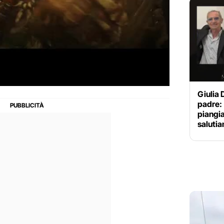
Giulia D
padre: 
piangia
saluti