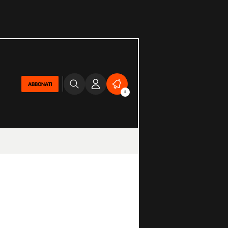
ABBONATI
2