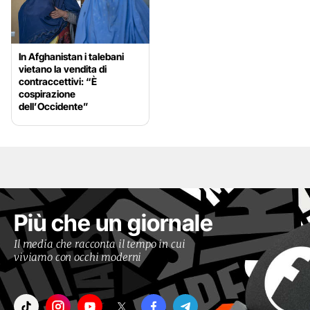
In Afghanistan i talebani
vietano la vendita di
contraccettivi: “È
cospirazione
dell’Occidente”
Più che un giornale
Il media che racconta il tempo in cui
viviamo con occhi moderni