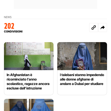
NEWS
202
CONDIVISIONI
In Afghanistan è
I talebani stanno impedendo
ricominciato l’anno
alle donne afghane di
scolastico, ragazze ancora
andare a Dubai per studiare
escluse dall’istruzione