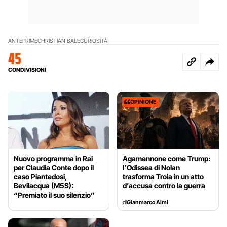
ANTEPRIME
CHRISTIAN BALE
CURIOSITÀ
45
CONDIVISIONI
OPINIONE
Nuovo programma in Rai
Agamennone come Trump:
per Claudia Conte dopo il
l’Odissea di Nolan
caso Piantedosi,
trasforma Troia in un atto
Bevilacqua (M5S):
d’accusa contro la guerra
“Premiato il suo silenzio”
di
Gianmarco Aimi