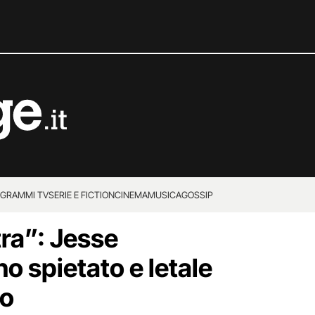
GRAMMI TV
SERIE E FICTION
CINEMA
MUSICA
GOSSIP
ra”: Jesse
o spietato e letale
to