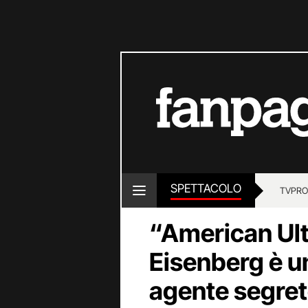
SPETTACOLO
TV
PRO
“American Ult
Eisenberg è un
agente segre