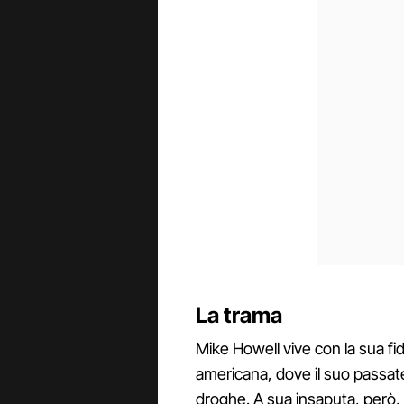
La trama
Mike Howell vive con la sua fi
americana, dove il suo passat
droghe. A sua insaputa, però,