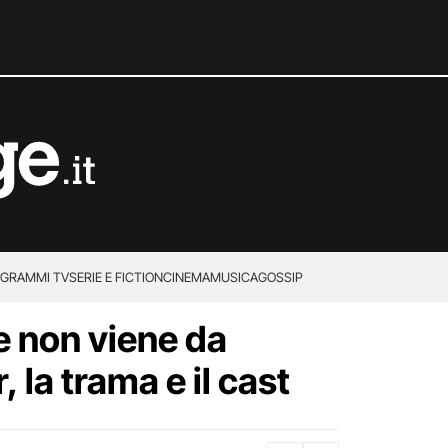
GRAMMI TV
SERIE E FICTION
CINEMA
MUSICA
GOSSIP
 non viene da
r, la trama e il cast