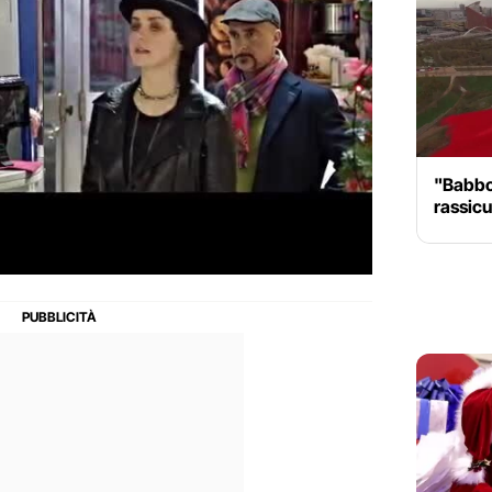
"Babbo 
rassicu