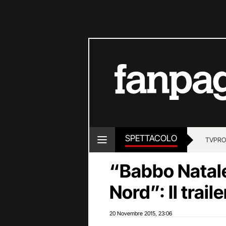
SPETTACOLO
TV
PRO
“Babbo Natale
Nord”: Il traile
20 Novembre 2015
23:06
,