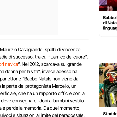
Babbo 
di Nata
linguag
Maurizio Casagrande, spalla di Vincenzo
e di successo, tra cui “L’amico del cuore”,
ori nevica
”. Nel 2012, sbarcava sul grande
 donna per la vita”, invece adesso ha
inepanettone “Babbo Natale non viene da
e la parte del protagonista Marcello, un
rficiale, che ha un rapporto difficile con la
o deve consegnare i doni ai bambini vestito
ta e perde la memoria. Da quel momento,
Si addo
ivoci e situazioni al limite del paradossale.