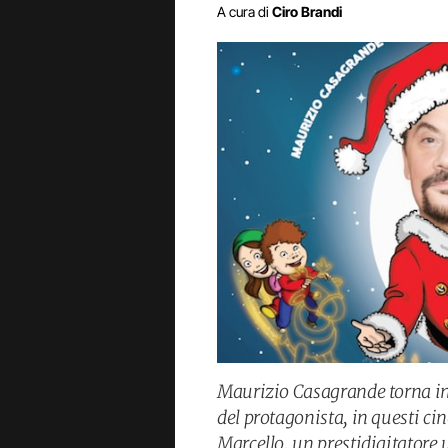
A cura di
Ciro Brandi
Maurizio Casagrande torna in c
del protagonista, in questi ci
Marcello, un prestidigitatore