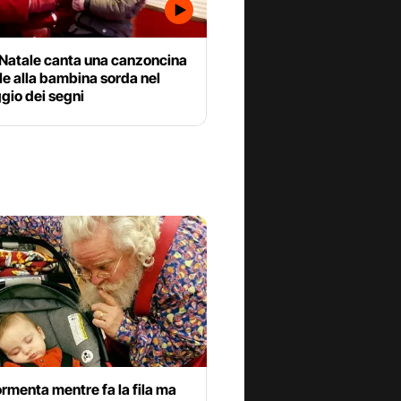
Natale canta una canzoncina
le alla bambina sorda nel
gio dei segni
rmenta mentre fa la fila ma