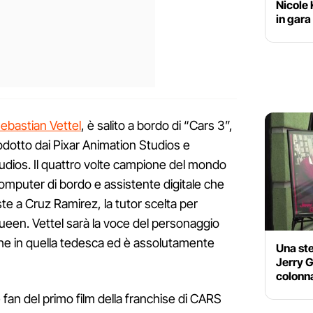
Nicole
in gara
ebastian Vettel
, è salito a bordo di “Cars 3”,
prodotto dai Pixar Animation Studios e
Studios. Il quattro volte campione del mondo
 computer di bordo e assistente digitale che
te a Cruz Ramirez, la tutor scelta per
ueen. Vettel sarà la voce del personaggio
che in quella tedesca ed è assolutamente
Una ste
Jerry G
colonna
an del primo film della franchise di CARS