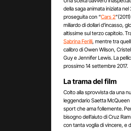
Una scelta davvero inaspettata 
della saga animata iniziata ne
proseguita con “
Cars 2
”(2011)
miliardo di dollari d’incasso, 
altissime sul terzo capitolo. Tr
Sabrina Ferilli
, mentre tra quell
calibro di Owen Wilson, Crist
Guy e Jennifer Lewis. La pellico
prossimo 14 settembre 2017.
La trama del film
Colto alla sprovvista da una nu
leggendario Saetta McQueen è c
sport che ama follemente. Per t
bisogno dell’aiuto di Cruz Ram
con tanta voglia di vincere, e 