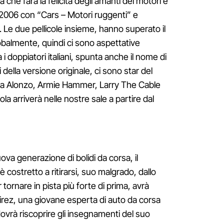
che farà la felicità degli amanti dei motori e
l 2006 con “Cars – Motori ruggenti” e
. Le due pellicole insieme, hanno superato il
globalmente, quindi ci sono aspettative
a i doppiatori italiani, spunta anche il nome di
i della versione originale, ci sono star del
ela Alonzo, Armie Hammer, Larry The Cable
la arriverà nelle nostre sale a partire dal
ova generazione di bolidi da corsa, il
ostretto a ritirarsi, suo malgrado, dallo
ornare in pista più forte di prima, avrà
irez, una giovane esperta di auto da corsa
dovrà riscoprire gli insegnamenti del suo