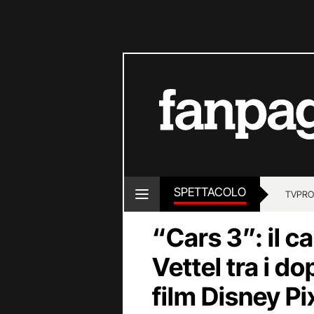
SPETTACOLO
TV
PRO
“Cars 3”: il 
Vettel tra i do
film Disney Pi