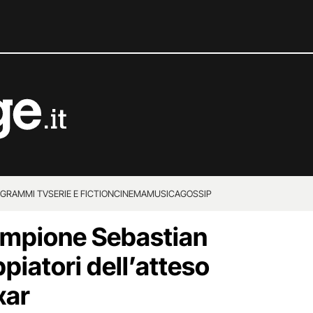
GRAMMI TV
SERIE E FICTION
CINEMA
MUSICA
GOSSIP
campione Sebastian
ppiatori dell’atteso
xar