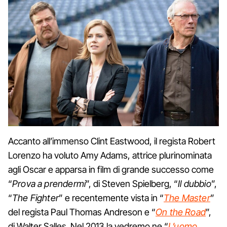
Accanto all’immenso Clint Eastwood, il regista Robert
Lorenzo ha voluto Amy Adams, attrice plurinominata
agli Oscar e apparsa in film di grande successo come
“
Prova a prendermi
”, di Steven Spielberg, “
Il dubbio
”,
“
The Fighter
” e recentemente vista in “
The Master
”
del regista Paul Thomas Andreson e “
On the Road
”,
di Walter Salles. Nel 2013 la vedremo ne “
L’uomo