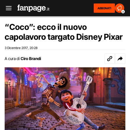
ABBONATI
2
“Coco”: ecco il nuovo
capolavoro targato Disney Pixar
3 Dicembre 2017
20:28
,
A cura di
Ciro Brandi