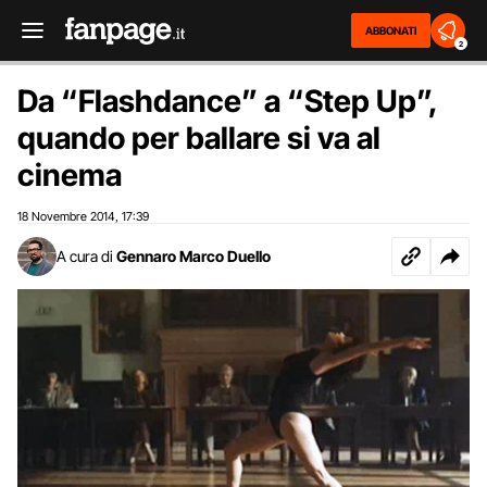
ABBONATI
2
Da “Flashdance” a “Step Up”,
quando per ballare si va al
cinema
18 Novembre 2014
17:39
,
A cura di
Gennaro Marco Duello