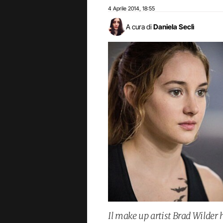
4 Aprile 2014
18:55
,
A cura di
Daniela Seclì
Il make up artist Brad Wilder ha