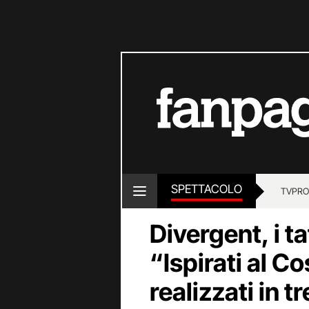
SPETTACOLO
TV
PRO
Divergent, i ta
“Ispirati al C
realizzati in t