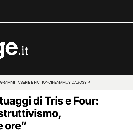
GRAMMI TV
SERIE E FICTION
CINEMA
MUSICA
GOSSIP
tuaggi di Tris e Four:
ostruttivismo,
re ore”