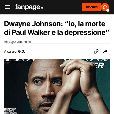
ABBONATI
2
Dwayne Johnson: “Io, la morte
di Paul Walker e la depressione”
19 Giugno 2014
18:30
,
A cura di
G.D.