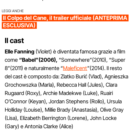
LEGGI ANCHE
Il Colpo del Cane, il trailer ufficiale (ANTEPRIMA
ESCLUSIVA)
Il cast
Elle Fanning
(Violet) è diventata famosa grazie a film
come
“Babel”(2006),
“Somewhere”(2010), “Super
8”(2011) e naturalmente “
Maleficent
”(2014). Il resto
del cast è composto da: Zlatko Burić (Vlad), Agnieszka
Grochowszka (Marla), Rebecca Hall (Jules), Clara
Rugaard (Roxy), Archie Madekwe (Luke), Ruairi
O’Connor (Keyan), Jordan Stephens (Rollo), Ursula
Holliday (Louise), Millie Brady (Anastasia), Olive Gray
(Lisa), Elizabeth Berrington (Lorene), John Locke
(Gary) e Antonia Clarke (Alice)