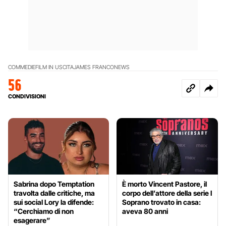
COMMEDIE
FILM IN USCITA
JAMES FRANCO
NEWS
56
CONDIVISIONI
Sabrina dopo Temptation
È morto Vincent Pastore, il
travolta dalle critiche, ma
corpo dell’attore della serie I
sui social Lory la difende:
Soprano trovato in casa:
“Cerchiamo di non
aveva 80 anni
esagerare”