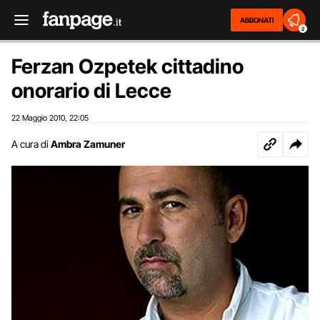
ABBONATI
2
Ferzan Ozpetek cittadino
onorario di Lecce
22 Maggio 2010
22:05
,
A cura di
Ambra Zamuner