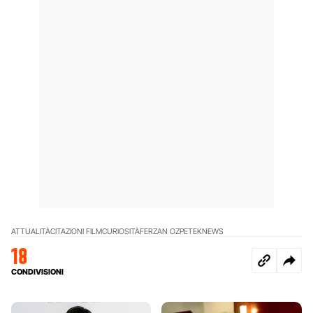
ATTUALITÀ
CITAZIONI FILM
CURIOSITÀ
FERZAN OZPETEK
NEWS
18
CONDIVISIONI