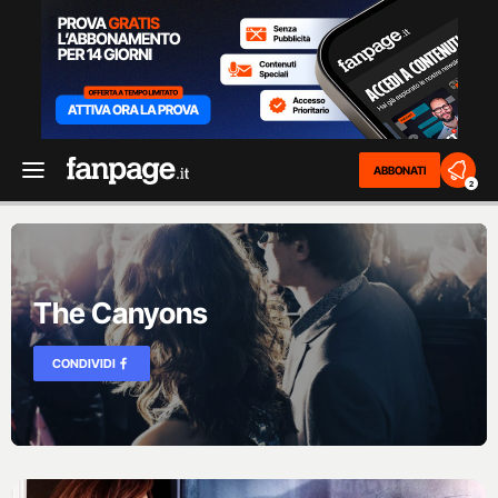
ABBONATI
2
The Canyons
CONDIVIDI