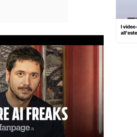
I video 
all'est