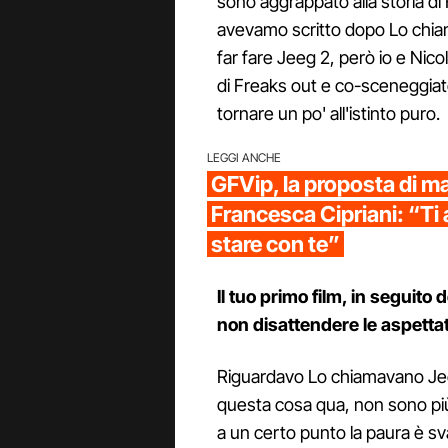
sono aggrappato alla storia di
avevamo scritto dopo Lo chia
far fare Jeeg 2, però io e Nic
di Freaks out e co-sceneggiat
tornare un po' all'istinto puro.
LEGGI ANCHE
GFVip, la proposta di m
Francesca Cipriani: “Ti
stare con te”
Il tuo primo film, in seguit
non disattendere le aspettat
Riguardavo Lo chiamavano Jee
questa cosa qua, non sono più
a un certo punto la paura è sv