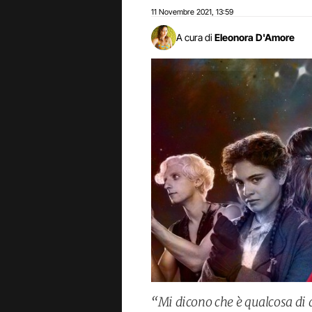
11 Novembre 2021
13:59
,
A cura di
Eleonora D'Amore
“Mi dicono che è qualcosa di di