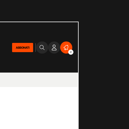
ABBONATI
2