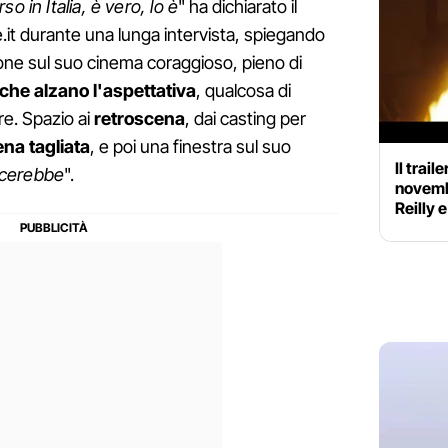
o in Italia, è vero, lo è
" ha dichiarato il
e.it durante una lunga intervista, spiegando
ne sul suo cinema coraggioso, pieno di
che alzano l'aspettativa
, qualcosa di
ere. Spazio ai
retroscena
, dai casting per
na tagliata
, e poi una finestra sul suo
Il trail
iacerebbe
".
novembr
Reilly 