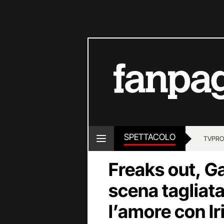
SPETTACOLO
TV
PRO
Freaks out, Ga
scena tagliat
l’amore con Ir