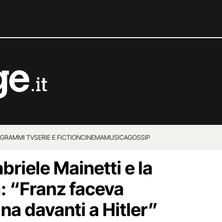
GRAMMI TV
SERIE E FICTION
CINEMA
MUSICA
GOSSIP
briele Mainetti e la
a: “Franz faceva
ina davanti a Hitler”