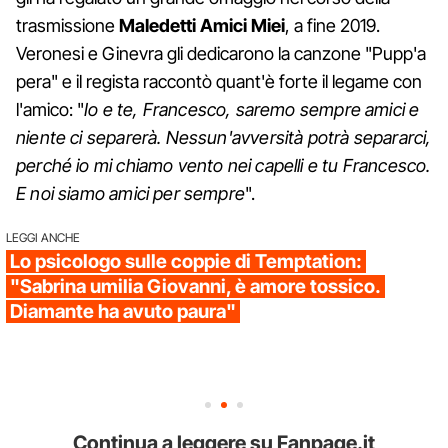
trasmissione
Maledetti Amici Miei
, a fine 2019.
Veronesi e Ginevra gli dedicarono la canzone "Pupp'a
pera" e il regista raccontò quant'è forte il legame con
l'amico: "
Io e te, Francesco, saremo sempre amici e
niente ci separerà. Nessun'avversità potrà separarci,
perché io mi chiamo vento nei capelli e tu Francesco.
E noi siamo amici per sempre
".
LEGGI ANCHE
Lo psicologo sulle coppie di Temptation:
"Sabrina umilia Giovanni, è amore tossico.
Diamante ha avuto paura"
Continua a leggere su Fanpage.it