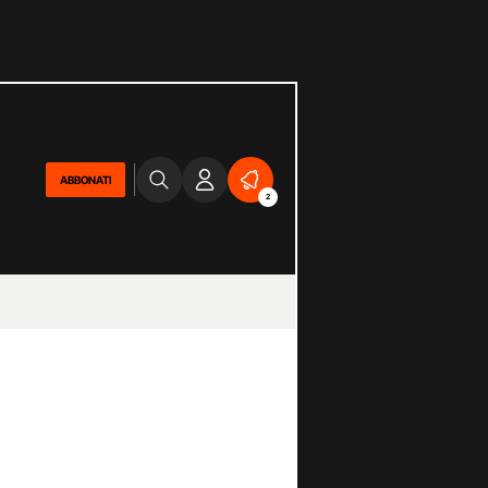
ABBONATI
2