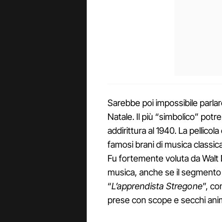
Sarebbe poi impossibile parlare d
Natale. Il più “simbolico” pot
addirittura al 1940. La pellico
famosi brani di musica classi
Fu fortemente voluta da Walt 
musica, anche se il segmento c
“
L’apprendista Stregone
”, c
prese con scope e secchi anim