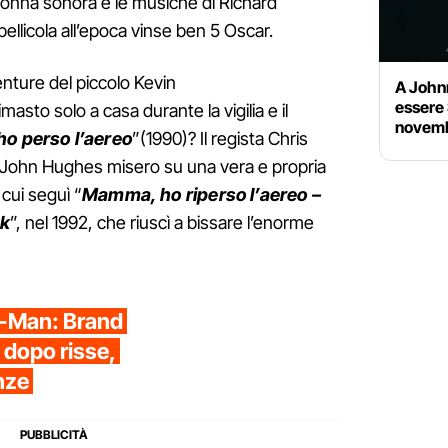
olonna sonora e le musiche di Richard
ellicola all’epoca vinse ben 5 Oscar.
nture del piccolo Kevin
A John
essere 
asto solo a casa durante la vigilia e il
novembr
 perso l’aereo
”(1990)? Il regista Chris
John Hughes misero su una vera e propria
cui seguì “
Mamma, ho riperso l’aereo –
rk
”, nel 1992, che riuscì a bissare l’enorme
r-Man: Brand
 dopo risse,
enze