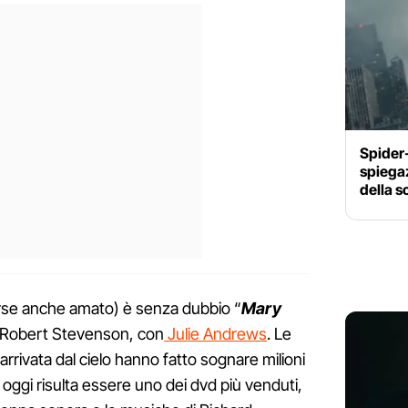
Spider
spiegaz
della s
rse anche amato) è senza dubbio “
Mary
da Robert Stevenson, con
Julie Andrews
. Le
rrivata dal cielo hanno fatto sognare milioni
 oggi risulta essere uno dei dvd più venduti,