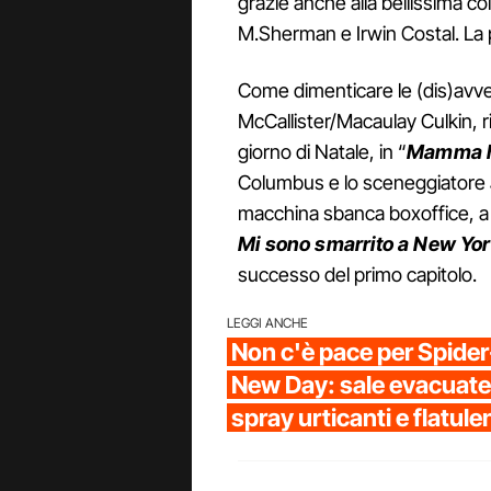
grazie anche alla bellissima c
M.Sherman e Irwin Costal. La p
Come dimenticare le (dis)avve
McCallister/Macaulay Culkin, rim
giorno di Natale, in “
Mamma ho
Columbus e lo sceneggiatore 
macchina sbanca boxoffice, a 
Mi sono smarrito a New Yo
successo del primo capitolo.
LEGGI ANCHE
Non c'è pace per Spide
New Day: sale evacuate
spray urticanti e flatul