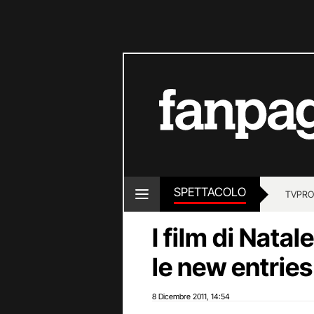
SPETTACOLO
TV
PRO
I film di Natal
le new entries
8 Dicembre 2011
14:54
,