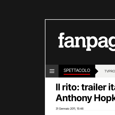
SPETTACOLO
TV
PRO
Il rito: trailer
Anthony Hopk
31 Gennaio 2011
15:46
,