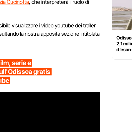
zia Cucinotta
, che interpreterà il ruolo di
ibile visualizzare i video youtube dei trailer
onsultando la nostra apposita sezione intitolata
Odissea
2,1 mil
d’esordi
ilm, serie e
ull'Odissea gratis
tube