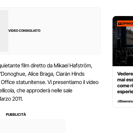
OPINI
VIDEO CONSIGLIATO
inquietante film diretto da Mikael Hafström,
Vedere 
O'Donoghue, Alice Braga, Ciarán Hinds
mai es
 Office statunitense. Vi presentiamo il video
come ri
ellicola, che approderà nelle sale
esperi
Marzo 2011.
di
Eleonora