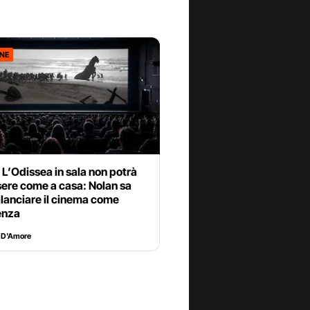
ONE
L’Odissea in sala non potrà
sere come a casa: Nolan sa
lanciare il cinema come
enza
 D'Amore