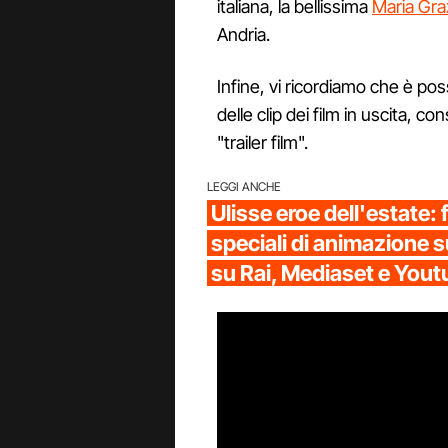
italiana, la bellissima
Maria Gra
Andria.
Infine, vi ricordiamo che è poss
delle clip dei film in uscita, c
"trailer film".
LEGGI ANCHE
Ulisse eroe dell'estate: f
speciali di animazione s
su Rai, Mediaset e You