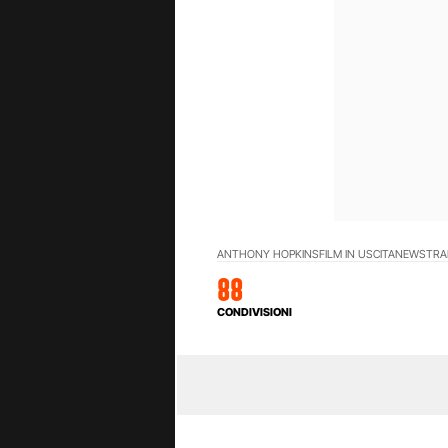
ANTHONY HOPKINS
FILM IN USCITA
NEWS
TRA
88
CONDIVISIONI