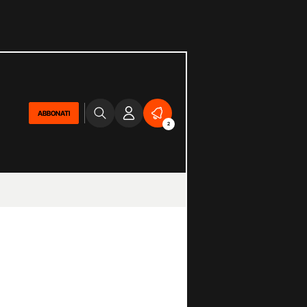
ABBONATI
2