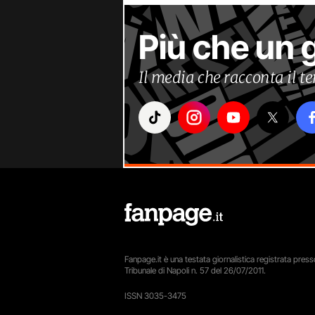
Più che un 
Il media che racconta il 
Fanpage.it è una testata giornalistica registrata presso
Tribunale di Napoli n. 57 del 26/07/2011.
ISSN 3035-3475