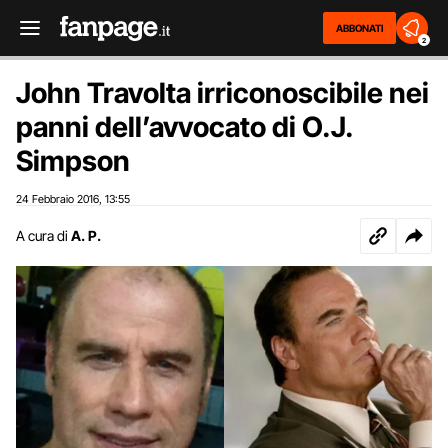
ABBONATI
2
John Travolta irriconoscibile nei
panni dell’avvocato di O.J.
Simpson
24 Febbraio 2016
13:55
,
A cura di
A. P.