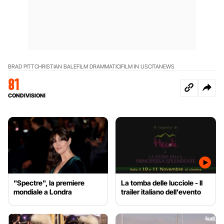
BRAD PITT
CHRISTIAN BALE
FILM DRAMMATICI
FILM IN USCITA
NEWS
81
CONDIVISIONI
"Spectre", la premiere
La tomba delle lucciole - Il
mondiale a Londra
trailer italiano dell'evento