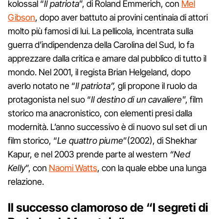
kolossal “
Il patriota
”, di Roland Emmerich, con
Mel
Gibson
, dopo aver battuto ai provini centinaia di attori
molto più famosi di lui. La pellicola, incentrata sulla
guerra d’indipendenza della Carolina del Sud, lo fa
apprezzare dalla critica e amare dal pubblico di tutto il
mondo. Nel 2001, il regista Brian Helgeland, dopo
averlo notato ne “
Il patriota”,
gli propone il ruolo da
protagonista nel suo “
Il destino di un cavaliere
”, film
storico ma anacronistico, con elementi presi dalla
modernità. L’anno successivo è di nuovo sul set di un
film storico, “
Le quattro piume
”(2002), di Shekhar
Kapur, e nel 2003 prende parte al western
“Ned
Kelly
”, con
Naomi Watts
, con la quale ebbe una lunga
relazione.
Il successo clamoroso de “I segreti di