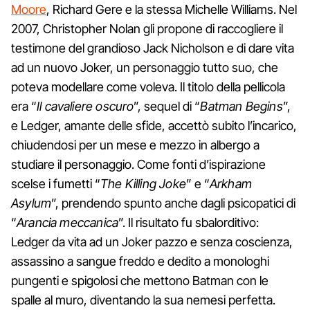
Moore
, Richard Gere e la stessa Michelle Williams. Nel
2007, Christopher Nolan gli propone di raccogliere il
testimone del grandioso Jack Nicholson e di dare vita
ad un nuovo Joker, un personaggio tutto suo, che
poteva modellare come voleva. Il titolo della pellicola
era “
Il cavaliere oscuro
”, sequel di “
Batman Begins
”,
e Ledger, amante delle sfide, accettò subito l’incarico,
chiudendosi per un mese e mezzo in albergo a
studiare il personaggio. Come fonti d’ispirazione
scelse i fumetti “
The Killing Joke
” e “
Arkham
Asylum
”, prendendo spunto anche dagli psicopatici di
“
Arancia meccanica
”. Il risultato fu sbalorditivo:
Ledger da vita ad un Joker pazzo e senza coscienza,
assassino a sangue freddo e dedito a monologhi
pungenti e spigolosi che mettono Batman con le
spalle al muro, diventando la sua nemesi perfetta.