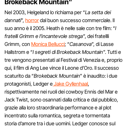
Brokeback Mountain”
Nel 2003, Helgeland lo richiama per “
La setta dei
dannati
”,
horror
dal buon successo commerciale. Il
suo anno è il 2005. Heath è nelle sale con tre film: “
I
fratelli Grimm e l’incantevole strega
”, dei fratellli
Grimm, con
Monica Bellucci
; “
Casanova
”, di Lasse
Hallstrom e “
I segreti di Brokeback Mountain
”. Tutti e
tre vengono presentati al Festival di Venezia e, proprio
qui, il film di Ang Lee vince il Leone d’Oro. Il successo
scaturito da “
Brokeback Mountain
” è inaudito: i due
protagonisti, Ledger e
Jake Gyllenhaal
,
rispettivamente nei ruoli dei cowboy Ennis del Mar e
Jack Twist, sono osannati dalla critica e dal pubblico,
grazie alla loro straordinaria performance e al plot
incentrato sulla romantica, segreta e tormentata
storia d’amore tra i due uomini. Ledger conosce sul