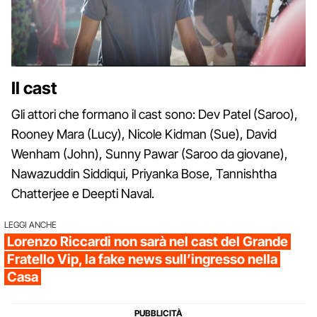
Il cast
Gli attori che formano il cast sono: Dev Patel (Saroo),
Rooney Mara (Lucy), Nicole Kidman (Sue), David
Wenham (John), Sunny Pawar (Saroo da giovane),
Nawazuddin Siddiqui, Priyanka Bose, Tannishtha
Chatterjee e Deepti Naval.
LEGGI ANCHE
Lorenzo Riccardi non sarà nel cast del Grande
Fratello Vip, la fake news sull’ingresso nella
Casa