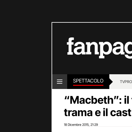
SPETTACOLO
TV
PRO
“Macbeth”: il t
trama e il cast
18 Dicembre 2015
21:29
,