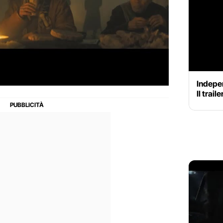
Indepe
Il trail