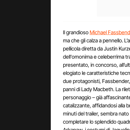
Il grandioso
Michael Fassben
ma che gli calza a pennello. L’
pellicola diretta da Justin Ku
dell'omonima e celeberrima tra
presentato, in concorso, all’ul
elogiato le caratteristiche tec
due protagonisti, Fassbender,
panni di Lady Macbeth. La rilett
personaggio – già affascinant
catalizzante, affidandosi alla 
minuti del trailer, sembra nat
completare lo splendido quadr
Arkapaw, i costumi di Jaquelin