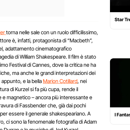
Star Tr
der
torna nelle sale con un ruolo difficilissimo,
attore è, infatti, protagonista di “Macbeth”,
rzel, adattamento cinematografico
gedia di William Shakespeare. Il film è stato
timo Festival di Cannes, dove la critica ne ha
niche, ma anche le grandi interpretazioni dei
 appunto, e la bella
Marion Cotillard
, nei
ura di Kurzel si fa più cupa, rende il
e e magnetico – ancora più interessante e
bravura di Fassbender che, già dai pochi
o per essere il generale shakespeariano. A
I Fantas
o, ci sono la fenomenale fotografia di Adam
e Durran e le musiche di Jed Kurzel.