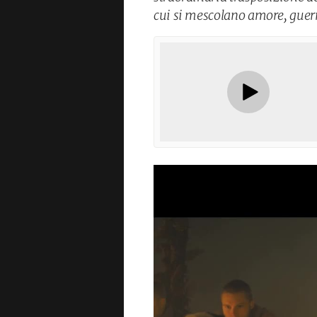
cui si mescolano amore, guer