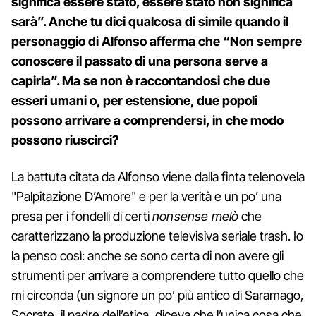
significa essere stato, essere stato non significa
sarà”. Anche tu dici qualcosa di simile quando il
personaggio di Alfonso afferma che “Non sempre
conoscere il passato di una persona serve a
capirla”. Ma se non è raccontandosi che due
esseri umani o, per estensione, due popoli
possono arrivare a comprendersi, in che modo
possono riuscirci?
La battuta citata da Alfonso viene dalla finta telenovela
"Palpitazione D’Amore" e per la verità e un po’ una
presa per i fondelli di certi
nonsense melò
che
caratterizzano la produzione televisiva seriale trash. Io
la penso così: anche se sono certa di non avere gli
strumenti per arrivare a comprendere tutto quello che
mi circonda (un signore un po’ più antico di Saramago,
Socrate, il padre dell’etica, diceva che l’unica cosa che