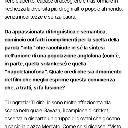
fiero e aperto, capace di accogliere e trasformare in
ricchezza la diversità più di ogni altro popolo al mondo,
senza incertezze e senza paura.
Da appassionata di linguistica e semantica,
comincio col farti i complimenti per la scelta della
parola “into” che racchiude in sé la sintesi
dell’unione di una popolazione anglofona (com’è,
in parte, quella srilankese) e quella
“napoletanofona”. Quale credi che sia il momento
del film che meglio esprime questa convivenza
che, a tratti, si fa fusione?
Ti ringrazio! Ti dirò: io sono molto affezionata alla
scena nella quale Gayaan, il campione di cricket,
osserva in disparte un gruppo di giovani che giocano
a calcio in piazza Mercato. Come se si dicesse: “Visto