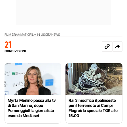
FILM DRAMMATICI
FILM IN USCITA
NEWS
21
CONDIVISIONI
Myrta Merlino passa alla tv
Rai 3 modifica il palinsesto
di San Marino, dopo
per il terremoto ai Campi
Pomeriggio5 la giornalista
Flegrei: lo speciale TGR alle
esce da Mediaset
15:00