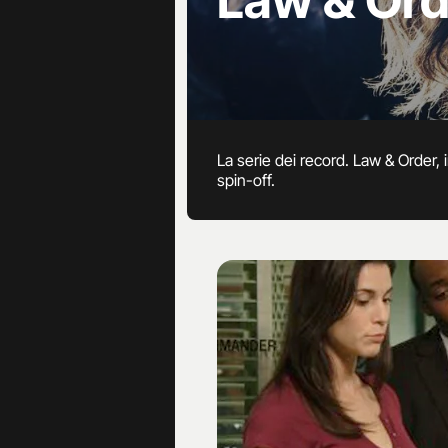
Law & Ord
La serie dei record. Law & Order, in onda da
spin-off.