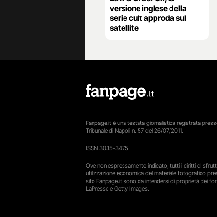
versione inglese della
serie cult approda sul
satellite
Fanpage.it è una testata giornalistica registrata presso
Tribunale di Napoli n. 57 del 26/07/2011.
ISSN 3035-3475
Ove non espressamente indicato, tutti i diritti di sfru
utilizzazione economica del materiale fotografico pre
sito Fanpage.it sono da intendersi di proprietà dei forn
LaPresse e Getty Images.