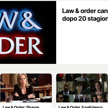
Law & order can
dopo 20 stagion
Law & Order: Sharon
Law & Order, il poliziesco