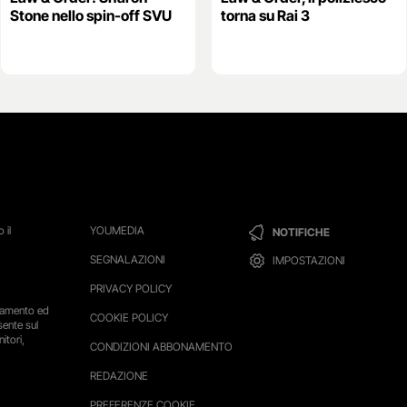
Stone nello spin-off SVU
torna su Rai 3
 il
YOUMEDIA
NOTIFICHE
SEGNALAZIONI
IMPOSTAZIONI
PRIVACY POLICY
ttamento ed
COOKIE POLICY
sente sul
itori,
CONDIZIONI ABBONAMENTO
REDAZIONE
PREFERENZE COOKIE