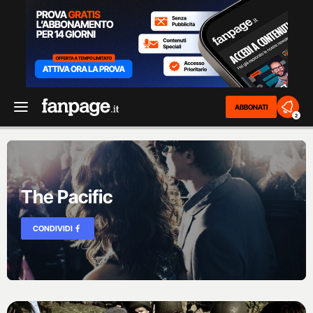
ABBONATI
2
The Pacific
CONDIVIDI