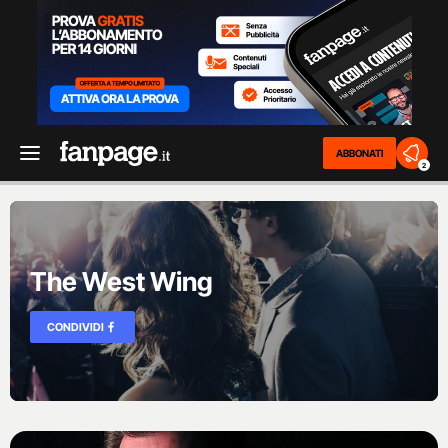
ABBONATI
2
The West Wing
CONDIVIDI