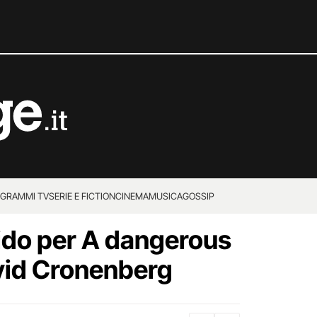
GRAMMI TV
SERIE E FICTION
CINEMA
MUSICA
GOSSIP
ido per A dangerous
vid Cronenberg