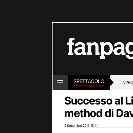
SPETTACOLO
TV
PRO
Successo al L
method di Da
2 Settembre 2011
16:44
,