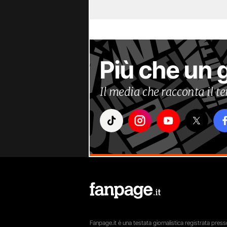
Più che un 
Il media che racconta il 
Fanpage.it è una testata giornalistica registrata presso