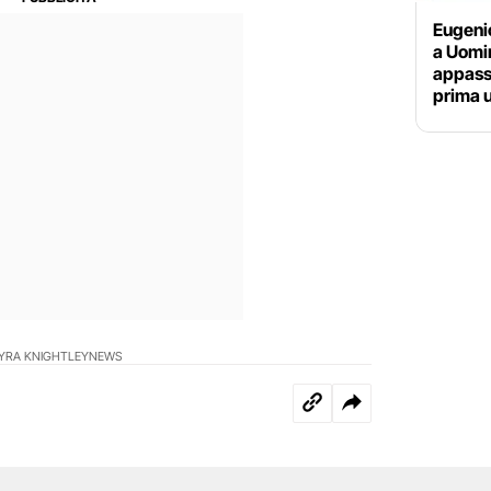
Eugeni
a Uomi
appassi
prima 
YRA KNIGHTLEY
NEWS