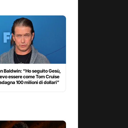
n Baldwin: “Ho seguito Gesù,
levo essere come Tom Cruise
dagna 100 milioni di dollari”