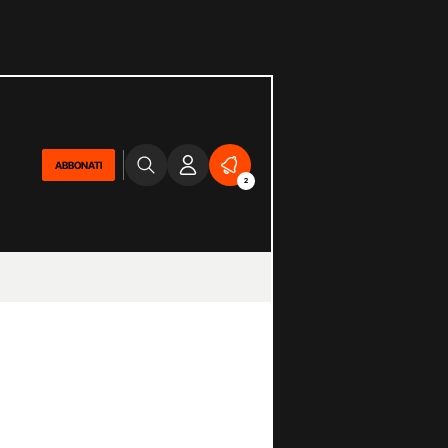
ABBONATI
2