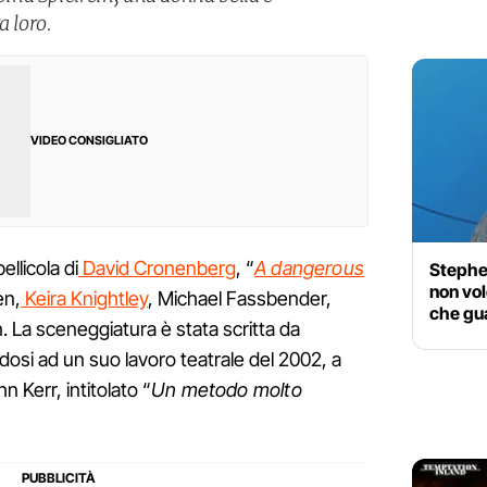
a loro.
VIDEO CONSIGLIATO
llicola di
David Cronenberg
, “
A dangerous
Stephe
non vo
en,
Keira Knightley
, Michael Fassbender,
che gua
 La sceneggiatura è stata scritta da
osi ad un suo lavoro teatrale del 2002, a
n Kerr, intitolato “
Un metodo molto