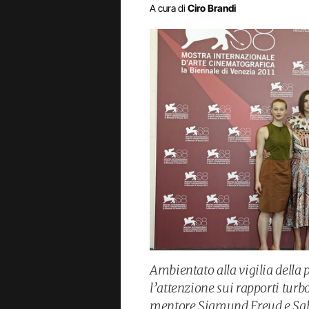
A cura di
Ciro Brandi
Ambientato alla vigilia della
l’attenzione sui rapporti turbo
mentore Sigmund Freud e Sabi