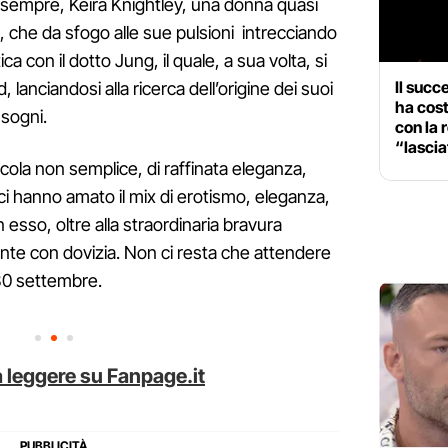
sempre, Keira Knightley, una donna quasi
a, che da sfogo alle sue pulsioni intrecciando
 con il dotto Jung, il quale, a sua volta, si
Il succ
 lanciandosi alla ricerca dell’origine dei suoi
ha cost
 sogni.
con la 
“lascia
icola non semplice, di raffinata eleganza,
ici hanno amato il mix di erotismo, eleganza,
n esso, oltre alla straordinaria bravura
ente con dovizia. Non ci resta che attendere
il 30 settembre.
 leggere su Fanpage.it