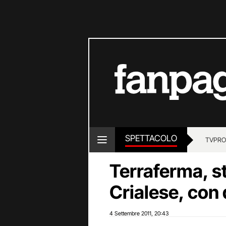
SPETTACOLO
TV
PRO
Terraferma, s
Crialese, con
4 Settembre 2011
20:43
,