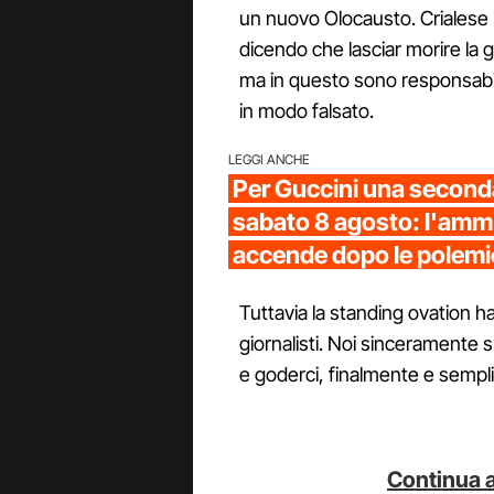
un nuovo Olocausto. Crialese
dicendo che lasciar morire la 
ma in questo sono responsabi
in modo falsato.
LEGGI ANCHE
Per Guccini una seconda
sabato 8 agosto: l'ammir
accende dopo le polem
Tuttavia la standing ovation h
giornalisti. Noi sinceramente 
e goderci, finalmente e sempl
Continua a