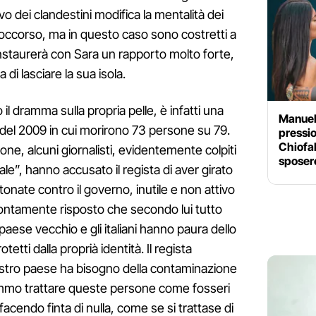
rivo dei clandestini modifica la mentalità dei
 soccorso, ma in questo caso sono costretti a
 instaurerà con Sara un rapporto molto forte,
 di lasciare la sua isola.
l dramma sulla propria pelle, è infatti una
Manuela
 del 2009 in cui morirono 73 persone su 79.
pression
Chiofal
ione, alcuni giornalisti, evidentemente colpiti
sposer
”, hanno accusato il regista di aver girato
tonate contro il governo, inutile e non attivo
rontamente risposto che secondo lui tutto
n paese vecchio e gli italiani hanno paura dello
etti dalla proprià identità. Il regista
ostro paese ha bisogno della contaminazione
emmo trattare queste persone come fosseri
facendo finta di nulla, come se si trattase di