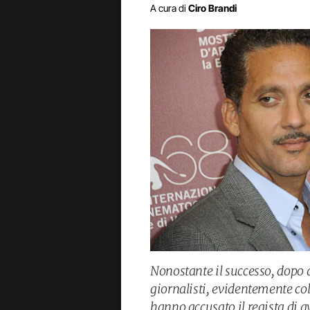
A cura di
Ciro Brandi
Nonostante il successo, dopo a
giornalisti, evidentemente co
hanno accusato il regista di av