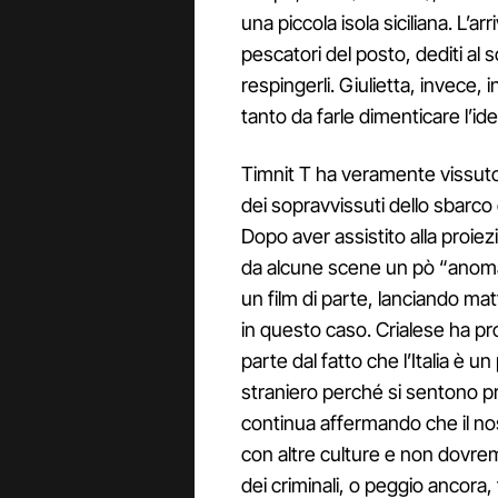
una piccola isola siciliana. L’ar
pescatori del posto, dediti al
respingerli. Giulietta, invece,
tanto da farle dimenticare l’idea
Timnit T ha veramente vissuto i
dei sopravvissuti dello sbarco
Dopo aver assistito alla proiez
da alcune scene un pò “anomale
un film di parte, lanciando mat
in questo caso. Crialese ha p
parte dal fatto che l’Italia è u
straniero perché si sentono prot
continua affermando che il n
con altre culture e non dovr
dei criminali, o peggio ancora, 