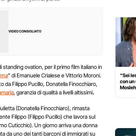
VIDEO CONSIGLIATO
tanding ovation, per il primo film italiano in
“Sei le
rma
” di Emanuele Crialese e Vittorio Moroni.
con un 
to da Filippo Pucillo, Donatella Finocchiaro,
Moslehi
amaria
, garanzia di qualità a livelli altissimi
.
iulietta (Donatella Finocchiaro), rimasta
nte Filippo (Filippo Pucillo) che lavora sul
o Cuticchio). Un giorno arriva una donna
ta da uno dei tanti barconi di immigrati su