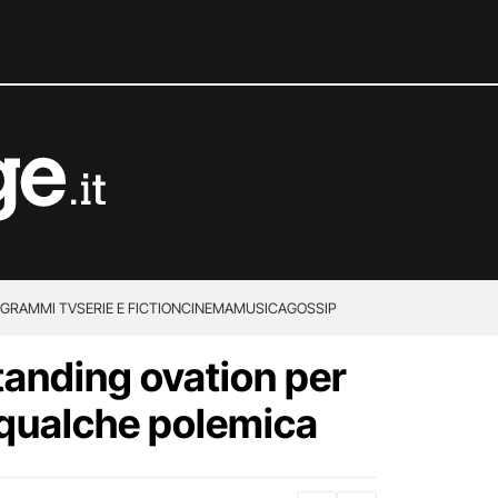
GRAMMI TV
SERIE E FICTION
CINEMA
MUSICA
GOSSIP
tanding ovation per
 qualche polemica