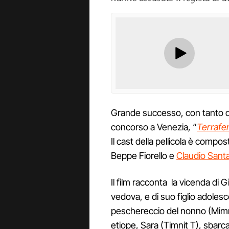
Grande successo, con tanto di s
concorso a Venezia, “
Terrafe
Il cast della pellicola è compos
Beppe Fiorello e
Claudio Sant
Il film racconta la vicenda di G
vedova, e di suo figlio adolesce
peschereccio del nonno (Mimm
etiope, Sara (Timnit T), sbarca