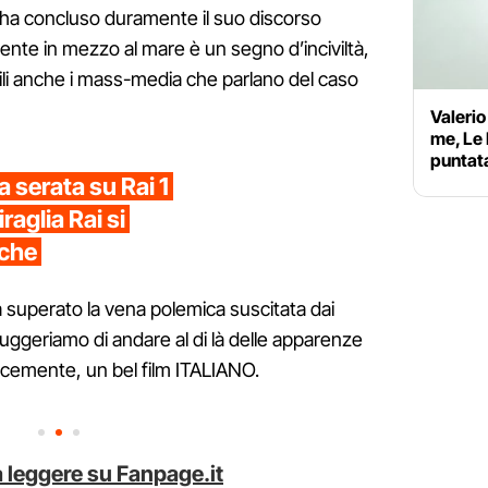
 ha concluso duramente il suo discorso
gente in mezzo al mare è un segno d’inciviltà,
li anche i mass-media che parlano del caso
Valerio
me, Le 
puntat
 serata su Rai 1
aglia Rai si
iche
a superato la vena polemica suscitata dai
suggeriamo di andare al di là delle apparenze
icemente, un bel film ITALIANO.
 leggere su Fanpage.it