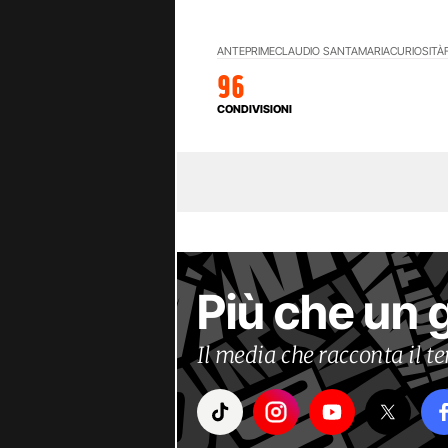
ANTEPRIME
CLAUDIO SANTAMARIA
CURIOSITÀ
96
CONDIVISIONI
Più che un 
Il media che racconta il 