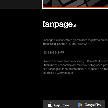
Fanpage.it è una testata giornalistica registrata presso
Tribunale di Napoli n. 57 del 26/07/2011.
ISSN 3035-3475
Ove non espressamente indicato, tutti i diritti di sfru
utilizzazione economica del materiale fotografico pre
sito Fanpage.it sono da intendersi di proprietà dei forn
LaPresse e Getty Images.