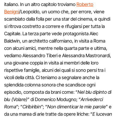
italiano. In un altro capitolo troviamo
Roberto
Benigni
/Leopoldo, un uomo che, per errore, viene
scambiato dalla folla per una star del cinema, e quindi
si ritrova costretto a correre e rifugiarsi per tutta la
Capitale. La terza parte vede protagonista Alec
Baldwin, un architetto californiano, in visita a Roma
con alcuni amici, mentre nella quarta parte e ultima,
vediamo Alessandro Tiberi e Alessandra Mastronardi,
una giovane coppia in visita ai membri delle loro
rispettive famiglie, alcuni dei quali si sono persi tra i
vicoli della città. Ci teniamo a segnalare anche la
splendida colonna sonora che scandisce ogni
episodio, composta da brani come: “
Nel blu dipinto di
blu (Volare)
” di Domenico Modugno; “
Arrivederci
Roma
”; “
Ciribiribin
”; “
Non dimenticar le mie parole
” e
da una marea di arie tratte da opere liriche: “
E lucevan