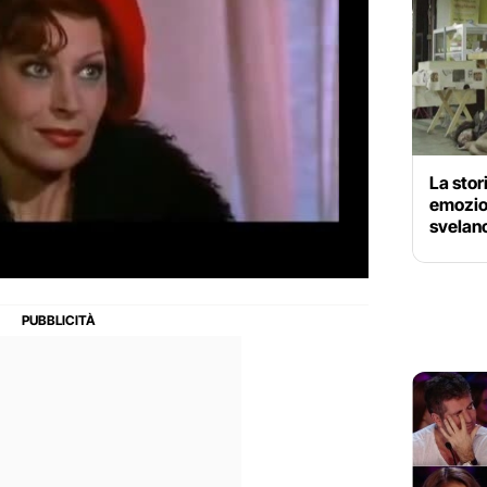
La stor
emozio
svelano