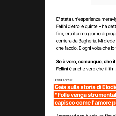
E' stata un'esperienza meravig
Fellini dietro le quinte – ha det
film, era il primo giorno di p
corriera da Bagheria. Mi diede
che faccio. E ogni volta che l
Se è vero, comunque, che il f
Fellini
è anche vero che il film
LEGGI ANCHE
Gaia sulla storia di Elod
"Folle venga strumental
capisco come l'amore p