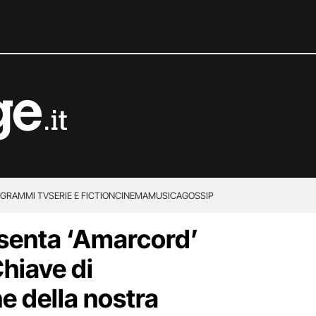
GRAMMI TV
SERIE E FICTION
CINEMA
MUSICA
GOSSIP
senta ‘Amarcord’
hiave di
e della nostra