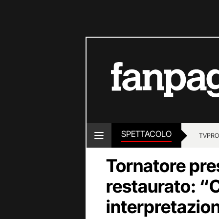
SPETTACOLO
TV
PRO
Tornatore pre
restaurato: “C
interpretazion