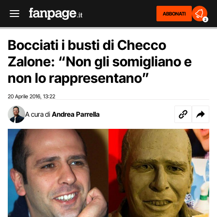
ABBONATI
2
Bocciati i busti di Checco
Zalone: “Non gli somigliano e
non lo rappresentano”
20 Aprile 2016
13:22
,
A cura di
Andrea Parrella