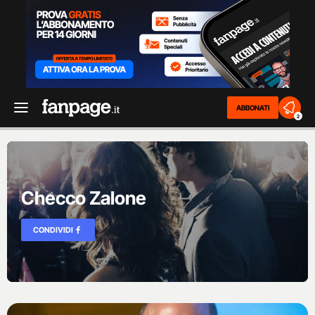
ABBONATI
2
Checco Zalone
CONDIVIDI