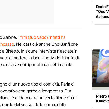
Dario 
"Quo V
italian
co Zalone.
Il film Quo Vado? infatti ha
i incasso
. Nel cast c'è anche Lino Banfi che
a Binetto. In alcune interviste rilasciate in
vato a mettere in luce i motivi del trionfo di
 dichiarazioni riportate dal settimanale
gno di un nuovo tipo di comicità. Parla di
 lavorativa con garbo e leggerezza. Pur
Pietro
aliana, è andato oltre un certo filone di cui
il nuov
quello del sesso, delle corna, della