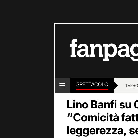
SPETTACOLO
TV
PRO
Lino Banfi su
“Comicità fat
leggerezza, s