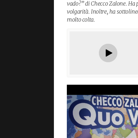
vado?” di Checco Zalone. Ha 
volgarità. Inoltre, ha sottoli
molto colta.