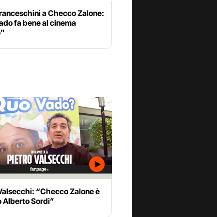
Franceschini a Checco Zalone:
ado fa bene al cinema
o"
 Valsecchi: “Checco Zalone è
o Alberto Sordi”