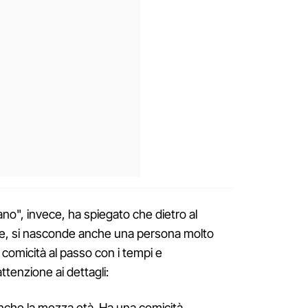
iano", invece, ha spiegato che dietro al
ce, si nasconde anche una persona molto
 comicità al passo con i tempi e
ttenzione ai dettagli:
nche la mezza età. Ha una comicità