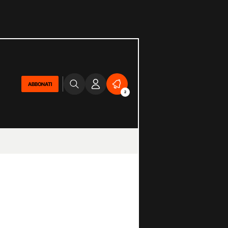
ABBONATI
2