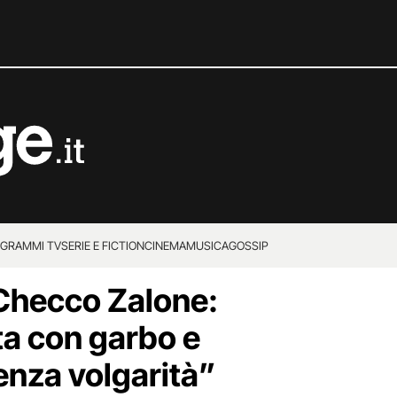
GRAMMI TV
SERIE E FICTION
CINEMA
MUSICA
GOSSIP
 Checco Zalone:
ta con garbo e
enza volgarità”