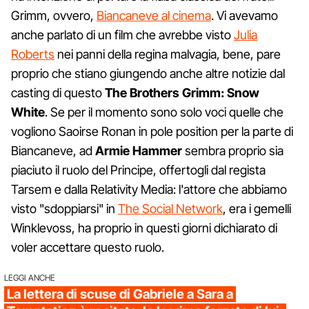
Grimm, ovvero,
Biancaneve al cinema
. Vi avevamo
anche parlato di un film che avrebbe visto
Julia
Roberts
nei panni della regina malvagia, bene, pare
proprio che stiano giungendo anche altre notizie dal
casting di questo
The Brothers Grimm: Snow
White
. Se per il momento sono solo voci quelle che
vogliono Saoirse Ronan in pole position per la parte di
Biancaneve, ad
Armie Hammer
sembra proprio sia
piaciuto il ruolo del Principe, offertogli dal regista
Tarsem e dalla Relativity Media: l'attore che abbiamo
visto "sdoppiarsi" in
The Social Network
, era i gemelli
Winklevoss, ha proprio in questi giorni dichiarato di
voler accettare questo ruolo.
LEGGI ANCHE
La lettera di scuse di Gabriele a Sara a