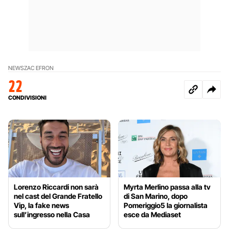
NEWS
ZAC EFRON
22
CONDIVISIONI
Lorenzo Riccardi non sarà
Myrta Merlino passa alla tv
nel cast del Grande Fratello
di San Marino, dopo
Vip, la fake news
Pomeriggio5 la giornalista
sull’ingresso nella Casa
esce da Mediaset