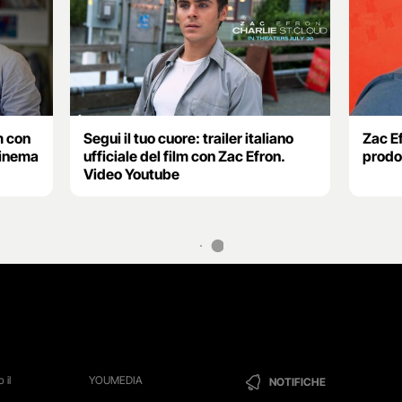
lm con
Segui il tuo cuore: trailer italiano
Zac Ef
cinema
ufficiale del film con Zac Efron.
prodo
Video Youtube
 il
YOUMEDIA
NOTIFICHE