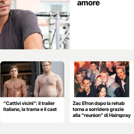
amore
“Cattivi vicini”: il trailer
Zac Efron dopo la rehab
italiano, la trama e il cast
torna a sorridere grazie
alla “reunion” di Hairspray