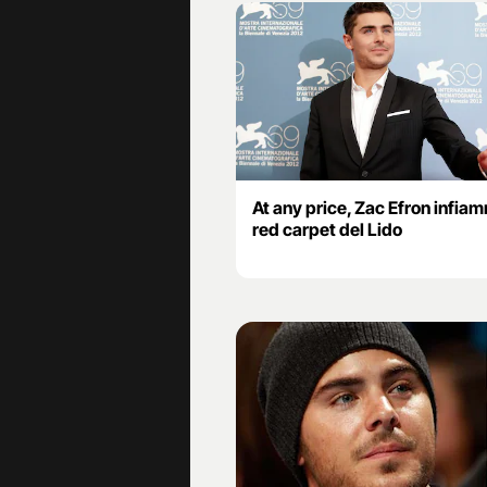
At any price, Zac Efron infiam
red carpet del Lido