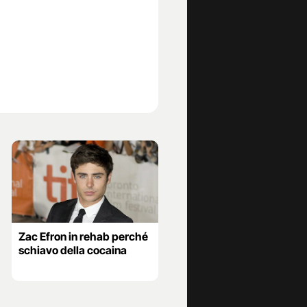
Zac Efron in rehab perché
schiavo della cocaina