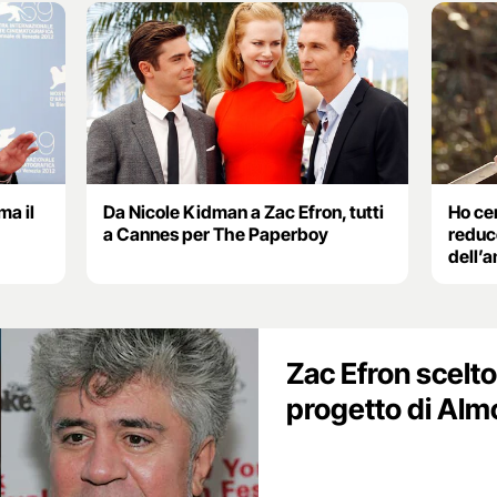
ma il
Da Nicole Kidman a Zac Efron, tutti
Ho cer
a Cannes per The Paperboy
reduce
dell’
Zac Efron scelto
progetto di Al