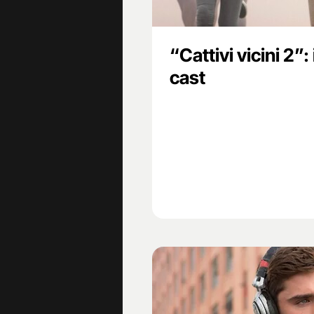
“Cattivi vicini 2”: i
cast