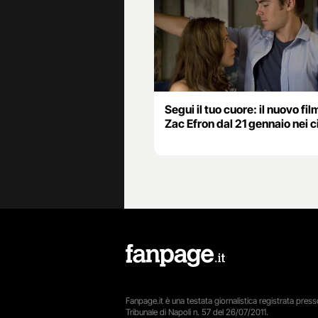
Segui il tuo cuore: il nuovo fi
Zac Efron dal 21 gennaio nei 
Fanpage.it è una testata giornalistica registrata presso
Tribunale di Napoli n. 57 del 26/07/2011.